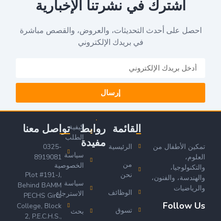
اشترك في نشرتنا الإخبارية
احصل على أحدث التحديثات، والعروض، والقصص مباشرة
في بريدك الإلكتروني
إرسال
القائمة
روابط
تواصل معنا
كيفية
الطلب
مفيدة
تمكين الأطفال من
الرئيسية
0325-
سياسة
العلوم،
8919081
من
الخصوصية
والتكنولوجيا،
نحن
Plot #191-J,
والهندسة، والفنون،
سياسة
Behind BAMM
والرياضيات
الوظائف
الاسترجاع
PECHS Girls
Follow Us
College, Block
تسوق
بحث
2, P.E.C.H.S.,