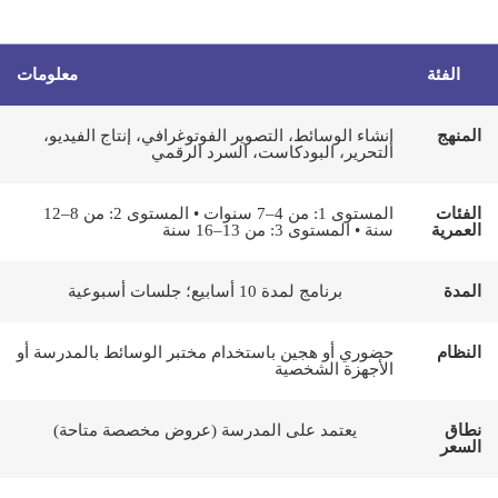
الفئة
معلومات
المنهج
إنشاء الوسائط، التصوير الفوتوغرافي، إنتاج الفيديو،
التحرير، البودكاست، السرد الرقمي
الفئات
المستوى 1: من 4–7 سنوات • المستوى 2: من 8–12
العمرية
سنة • المستوى 3: من 13–16 سنة
المدة
برنامج لمدة 10 أسابيع؛ جلسات أسبوعية
النظام
حضوري أو هجين باستخدام مختبر الوسائط بالمدرسة أو
الأجهزة الشخصية
نطاق
يعتمد على المدرسة (عروض مخصصة متاحة)
السعر