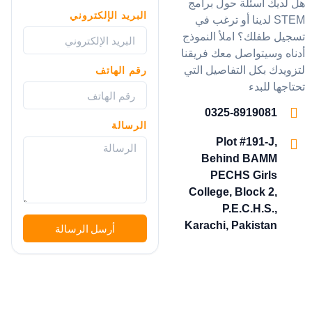
هل لديك أسئلة حول برامج
البريد الإلكتروني
STEM لدينا أو ترغب في
تسجيل طفلك؟ املأ النموذج
أدناه وسيتواصل معك فريقنا
لتزويدك بكل التفاصيل التي
رقم الهاتف
تحتاجها للبدء
0325-8919081
الرسالة
Plot #191-J,
Behind BAMM
PECHS Girls
College, Block 2,
P.E.C.H.S.,
Karachi, Pakistan
أرسل الرسالة