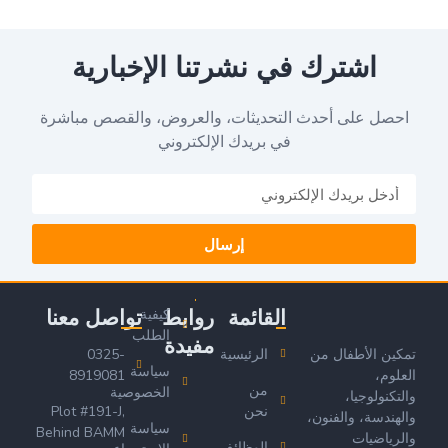
اشترك في نشرتنا الإخبارية
احصل على أحدث التحديثات، والعروض، والقصص مباشرة
في بريدك الإلكتروني
إرسال
القائمة
روابط
تواصل معنا
كيفية
الطلب
مفيدة
تمكين الأطفال من
الرئيسية
0325-
سياسة
العلوم،
8919081
من
الخصوصية
والتكنولوجيا،
نحن
Plot #191-J,
والهندسة، والفنون،
سياسة
Behind BAMM
والرياضيات
الوظائف