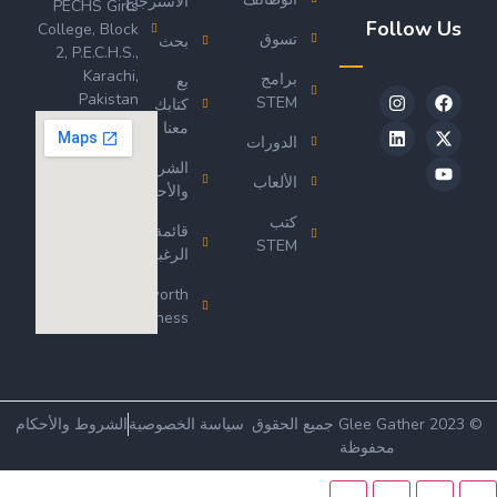
الاسترجاع
PECHS Girls
Follow Us
College, Block
تسوق
بحث
2, P.E.C.H.S.,
Karachi,
برامج
بع
Pakistan
STEM
كتابك
معنا
الدورات
الشروط
الألعاب
والأحكام
كتب
قائمة
STEM
الرغبات
Wordsworth
Business
© 2023 Glee Gather جميع الحقوق
سياسة الخصوصية
الشروط والأحكام
محفوظة