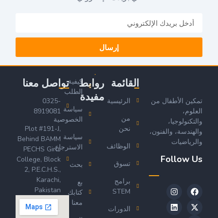
إرسال
القائمة
روابط
تواصل معنا
كيفية
الطلب
مفيدة
تمكين الأطفال من
الرئيسية
0325-
سياسة
العلوم،
8919081
من
الخصوصية
والتكنولوجيا،
نحن
Plot #191-J,
والهندسة، والفنون،
سياسة
Behind BAMM
والرياضيات
الوظائف
الاسترجاع
PECHS Girls
Follow Us
College, Block
تسوق
بحث
2, P.E.C.H.S.,
Karachi,
برامج
بع
Pakistan
STEM
كتابك
معنا
الدورات