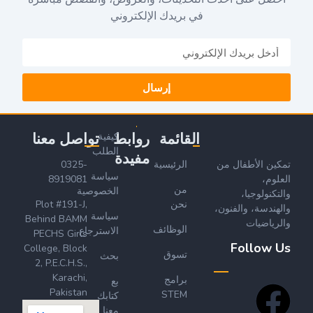
في بريدك الإلكتروني
إرسال
القائمة
روابط
تواصل معنا
كيفية
الطلب
مفيدة
تمكين الأطفال من
الرئيسية
0325-
سياسة
العلوم،
8919081
من
الخصوصية
والتكنولوجيا،
نحن
Plot #191-J,
والهندسة، والفنون،
سياسة
Behind BAMM
والرياضيات
الوظائف
الاسترجاع
PECHS Girls
Follow Us
College, Block
تسوق
بحث
2, P.E.C.H.S.,
Karachi,
برامج
بع
Pakistan
STEM
كتابك
معنا