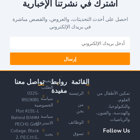
اشترك في نشرتنا الإخبارية
احصل على أحدث التحديثات، والعروض، والقصص مباشرة
في بريدك الإلكتروني
إرسال
القائمة
روابط
تواصل معنا
كيفية
الطلب
مفيدة
تمكين الأطفال من
الرئيسية
0325-
سياسة
العلوم،
8919081
من
الخصوصية
والتكنولوجيا،
نحن
Plot #191-J,
والهندسة، والفنون،
سياسة
Behind BAMM
والرياضيات
الوظائف
الاسترجاع
PECHS Girls
Follow Us
College, Block
تسوق
بحث
2, P.E.C.H.S.,