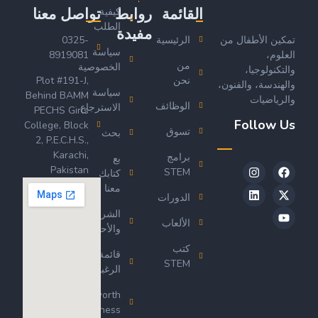
القائمة
روابط
تواصل معنا
كيفية
الطلب
مفيدة
تمكين الأطفال من
الرئيسية
0325-
سياسة
العلوم،
8919081
من
الخصوصية
والتكنولوجيا،
نحن
Plot #191-J,
والهندسة، والفنون،
سياسة
Behind BAMM
والرياضيات
الوظائف
الاسترجاع
PECHS Girls
Follow Us
College, Block
تسوق
بحث
2, P.E.C.H.S.,
Karachi,
برامج
بع
Pakistan
STEM
كتابك
معنا
الدورات
الشروط
الألعاب
والأحكام
كتب
قائمة
STEM
الرغبات
Wordsworth
Business